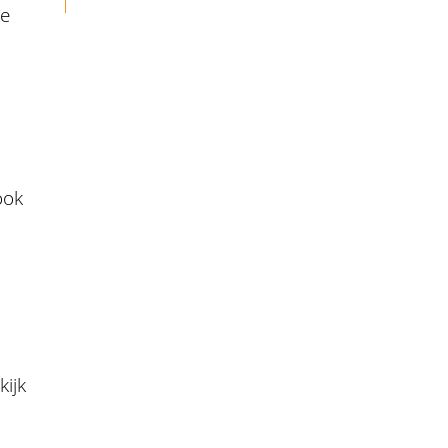
De
ook
kijk