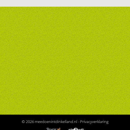
© 2026 meedoenintdinkelland.nl -
Privacyverklaring