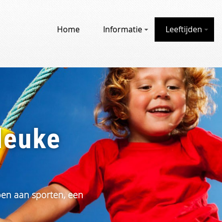
Home
Informatie
Leeftijden
leuke
doen aan sporten, een