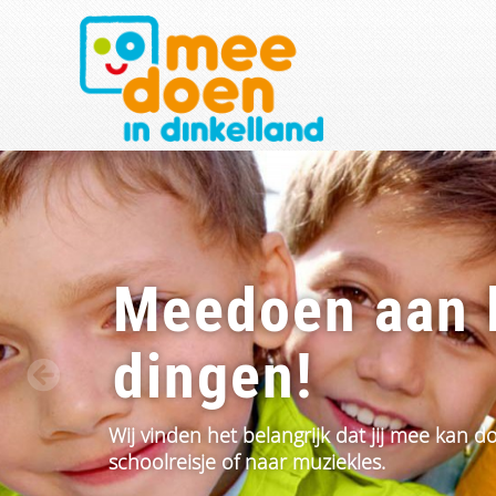
Meedoen aan 
dingen!
Wij vinden het belangrijk dat jij mee kan 
schoolreisje of naar muziekles.