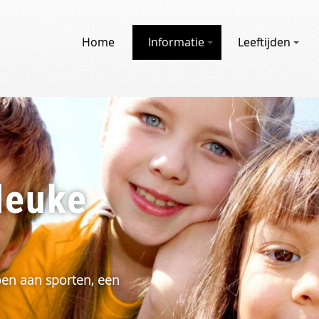
Home
Informatie
Leeftijden
leuke
doen aan sporten, een