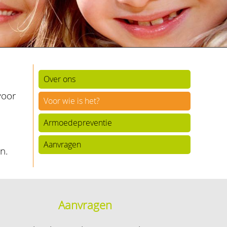
Over ons
voor
Voor wie is het?
Armoedepreventie
Aanvragen
n.
Aanvragen